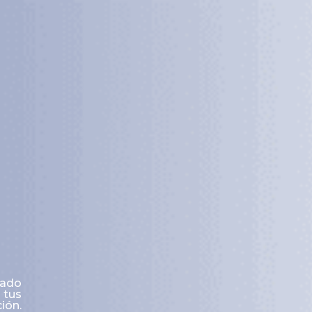
rado
 tus
ión.