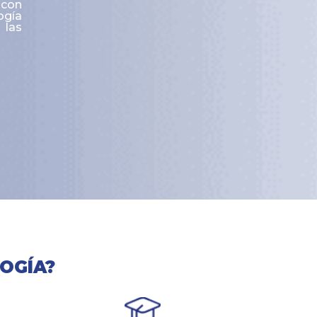
con
ogía
 las
OGÍA?