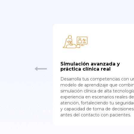
ada al sector
Simulación avanzada y
empleabilidad
práctica clínica real
s diseñados
Desarrolla tus competencias con u
des y prioridades
modelo de aprendizaje que combi
nacional,
simulación clínica de alta tecnologí
eparación
experiencia en escenarios reales de
ando tus
atención, fortaleciendo tu segurida
recimiento dentro
y capacidad de toma de decisiones
o.
antes del contacto con pacientes.