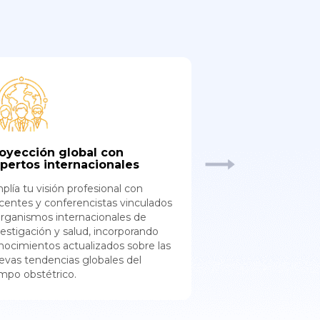
oyección global con
Gestión clínica
pertos internacionales
servicios de sa
plía tu visión profesional con
Potencia tu perfil 
centes y conferencistas vinculados
integrando compet
organismos internacionales de
herramientas de ge
vestigación y salud, incorporando
mejora de proces
nocimientos actualizados sobre las
Healthcare, prepar
evas tendencias globales del
servicios de salud 
mpo obstétrico.