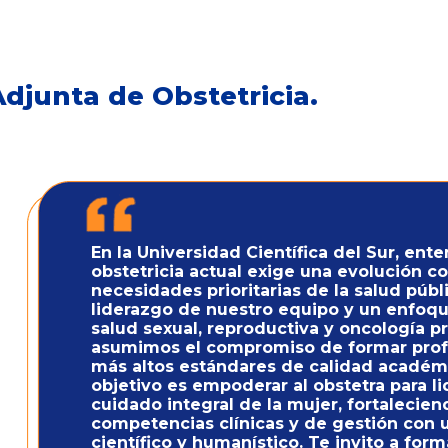
djunta de Obstetricia.
En la Universidad Científica del Sur, en
obstetricia actual exige una evolución co
necesidades prioritarias de la salud públic
liderazgo de nuestro equipo y un enfoqu
salud sexual, reproductiva y oncología p
asumimos el compromiso de formar profe
más altos estándares de calidad académ
objetivo es empoderar al obstetra para li
cuidado integral de la mujer, fortalecien
competencias clínicas y de gestión con 
científico y humanístico. Te invito a for