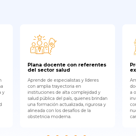
Plana docente con referentes
Pr
del sector salud
ex
n
Aprende de especialistas y líderes
Am
na
con amplia trayectoria en
do
a y
instituciones de alta complejidad y
a 
salud pública del país, quienes brindan
in
d
una formación actualizada, rigurosa y
co
alineada con los desafíos de la
nu
obstetricia moderna.
ca