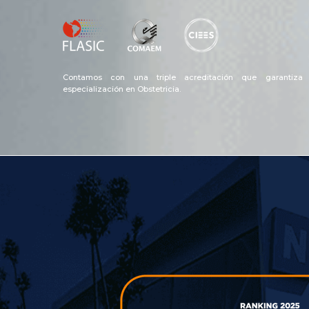
Contamos con una triple acreditación que garantiza 
especialización en Obstetricia.