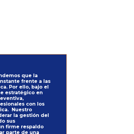
tendemos que la
nstante frente a las
a. Por ello, bajo el
e estratégico en
reventiva,
sionales con los
ica. Nuestro
derar la gestión del
do sus
un firme respaldo
mar parte de una