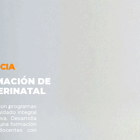
CIA
MACIÓN DE
ERINATAL
 con programas
uidado integral
va. Desarrolla
 una formación
 docentes con