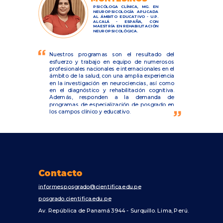
PSICÓLOGA CLÍNICA, MG. EN
NEUROPSICOLOGÍA APLICADA
AL ÁMBITO EDUCATIVO - U.P.
ALCALÁ - ESPAÑA, CON
MAESTRÍA EN REHABILITACIÓN
NEUROPSICOLÓGICA.
Nuestros programas son el resultado del
esfuerzo y trabajo en equipo de numerosos
profesionales nacionales e internacionales en el
ámbito de la salud, con una amplia experiencia
en la investigación en neurociencias, así como
en el diagnóstico y rehabilitación cognitiva.
Además, responden a la demanda de
programas de especialización de posgrado en
los campos clínico y educativo.
Contacto
informesposgrado@cientifica.edu.pe
posgrado.cientifica.edu.pe
Av. República de Panamá 3944 - Surquillo. Lima, Perú.